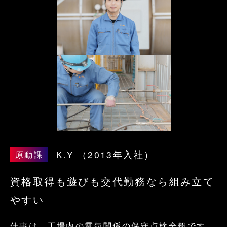
K.Y
（2013年入社）
原動課
資格取得も遊びも交代勤務なら組み立て
やすい
採用TOP
働く魅力
仕事は、工場内の電気関係の保守点検全般です。