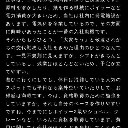
原料を溶かしたり、紙を作る機械にボイラーなど
富山製紙での働き方
電力消費が大きいため、当社は社内に発電施設が
あります。電気科を卒業しているので、その方面
職場紹介
に興味があったことが一番の入社動機です。
先輩インタビュー
それからもうひとつ。「大変そう」と敬遠されが
ちの交代勤務も入社をきめた理由のひとつなんで
数字で見る富山製紙
す。一見不規則に見えますが、シフトがきちんと
しているし、残業はほとんどないため、予定が立
募集要項
てやすい。
遊びに行くにしても、休日は混雑している人気の
お問い合わせ
スポットでも平日なら案外空いていたりして、お
得感は満載です。今は、資格取得のために勉強を
コーポレートサイトへ
していますが、それも自分のペースを作りやすい
ですね。今までにもボイラー2級やショベル、ク
レーンなど、いろんな資格を取得しています。費
用に関しても会社がほとんどを負担してくれるの